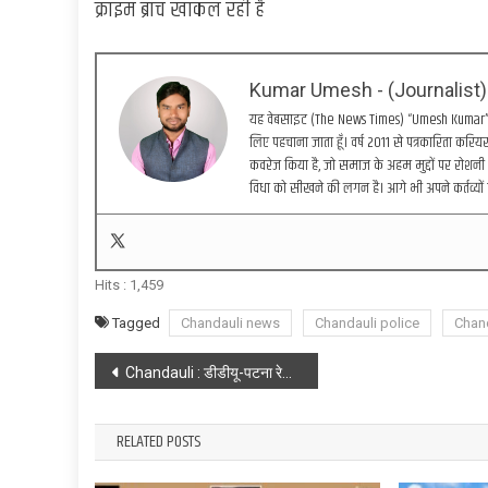
क्राइम ब्रांच खाकल रही है
Kumar Umesh - (Journalist)
यह वेबसाइट (The News Times) “Umesh Kumar” द्वा
लिए पहचाना जाता हूँ। वर्ष 2011 से पत्रकारिता करियर 
कवरेज किया है, जो समाज के अहम मुद्दों पर रोशनी 
विधा को सीखने की लगन है। आगे भी अपने कर्तव्यों 
Hits :
1,459
Tagged
Chandauli news
Chandauli police
Chan
Post
Chandauli : डीडीयू-पटना रेल रूट पर पहले भी हो चुका सिपाहियों पर जानलेवा हमला, लूट ले गए थें इंसास राइफल व गोलियां
navigation
RELATED POSTS