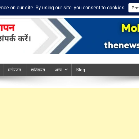
cy Policy
Disclaimer
ews chandauli
मनोरंजन
शख्सियत
अन्य
Blog