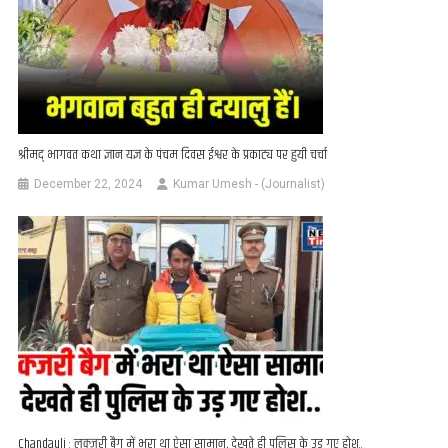
श्रीमद् भागवत कथा ज्ञान यज्ञ के पंचम दिवस ईश्वर के प्रकाट्य पर हुयी चर्चा
December 22, 2024
Kumar Umesh - (Journalist)
Chandauli : लक्जरी बैग में भरा था ऐसा सामान, देखते ही पुलिस के उड़ गए होश..