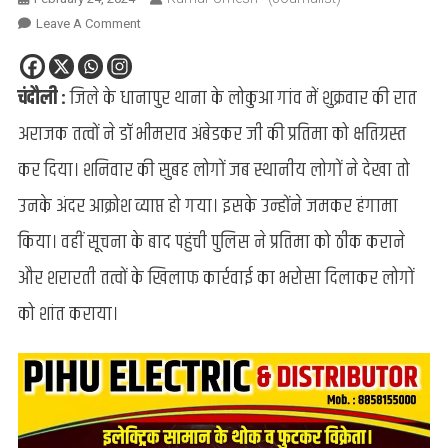
On
Leave A Comment
Chandauli
:
चंदौली :
जिले के धानापुर थाना के लोकुआ गांव में शुक्रवार की रात
अराजक
तत्वों
अराजक तत्वों ने डॉ भीमराव अंबेडकर जी की प्रतिमा को क्षतिग्रस्त
ने
डॉ
कर दिया। शनिवार की सुबह लोगों जब स्थानीय लोगों ने देखा तो
बीआर
उनके अंदर आक्रोश व्याप्त हो गया। इसके उन्होंने जमकर हंगामा
अम्बेडकर
की
किया। वहीं सूचना के बाद पहुंची पुलिस ने प्रतिमा को ठीक कराने
प्रतिमा
और शरारती तत्वों के खिलाफ कार्रवाई का भरोसा दिलाकर लोगों
की
क्षतिग्रस्त,
को शांत कराया।
ग्रामीणों
में
आक्रोश
व्याप्त