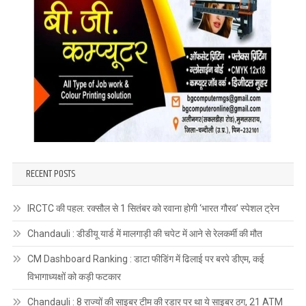
RECENT POSTS
IRCTC की पहल: रक्सौल से 1 सितंबर को रवाना होगी ‘भारत गौरव’ स्पेशल ट्रेन
Chandauli : डीडीयू यार्ड में मालगाड़ी की चपेट में आने से रेलकर्मी की मौत
CM Dashboard Ranking : डाटा फीडिंग में ढिलाई पर बरपे डीएम, कई
विभागाध्यक्षों को कड़ी फटकार
Chandauli : 8 राज्यों की साइबर टीम की रडार पर था ये साइबर ठग, 21 ATM