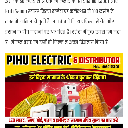
अब तक 60 करोड़ से अधिक की कमाई की है। Shahid Kapur और
“तेरी
Kriti Sanon स्टारर फिल्म वर्ल्डवाइड कलेक्शन में 100 करोड़ के
बातों
में
क्लब में शामिल हो चुकी है। बताते चलें कि यह फिल्म रोबोट और
ऐसा
इंसान के बीच कहानी पर आधारित है। स्टोरी में कुछ खास दम नहीं
उलझा
जिया”
है। लेकिन बजट को देखें तो फिल्म ने अच्छा बिजनेस किया है।
बॉक्स
ऑफिस
मचा
रही
धूम