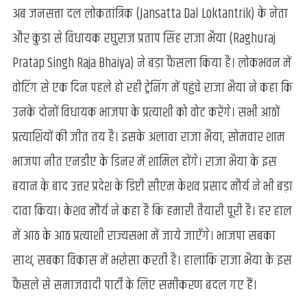
किस
अब जनसत्ता दल लोकतांत्रिक (Jansatta Dal Loktantrik) के नेता
खाने
और कुंडा से विधायक रघुराज प्रताप सिंह राजा भैया (Raghuraj
बैठेगा
राजा
Pratap Singh Raja Bhaiya) ने बड़ा फैसला किया है। लोकभवन में
भैया
वोटिंग से एक दिन पहले हो रही ट्रेनिंग में पहुंचे राजा भैया ने कहा कि
का
ऊंट,
उनके दोनों विधायक भाजपा के प्रत्याशी को वोट करेंगे। सभी आठों
राजा
प्रत्याशियों की जीत तय है। इसके अलावा राजा भैया, सोमवार शाम
भैया
ने
भाजपा नीत एनडीए के डिनर में शामिल होंगे। राजा भैया के इस
किया
खुलासा
बयान के बाद उत्तर प्रदेश के डिप्टी सीएम केशव प्रसाद मौर्य ने भी बड़ा
दावा किया। केशव मौर्य ने कहा है कि हमारी तैयारी पूरी है। हर हाल
में आठ के आठ प्रत्याशी राज्यसभा में जाये जाएँगे। भाजपा सबका
साथ, सबका विकास में भरोसा करती है। हालांकि राजा भैया के इस
फैसले से समाजवादी पार्टी के लिए समीकरण बदल गए हैं।