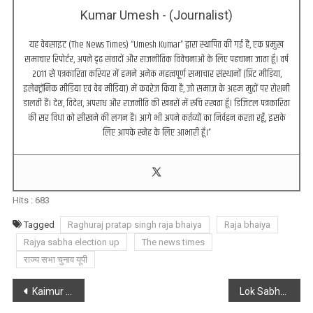
Kumar Umesh - (Journalist)
यह वेबसाइट (The News Times) “Umesh Kumar” द्वारा स्थापित की गई है, एक प्रमुख
समाचार रिपोर्टर, अपने दृढ़ संवादों और राजनीतिक विवेचनाओं के लिए पहचाना जाता हूँ। वर्ष
2011 से पत्रकारिता करियर में हमने अनेक महत्वपूर्ण समाचार संस्थानों (प्रिंट मीडिया,
इलेक्ट्रॉनिक मीडिया एवं वेब मीडिया) में कवरेज किया है, जो समाज के अहम मुद्दों पर रोशनी
डालती हैं। देश, विदेश, अपराध और राजनीति की खबरों में रुचि रखता हूँ। डिजिटल पत्रकारिता
की सर विधा को सीखने की लगन है। आगे भी अपने कर्तव्यों का निर्वहन करता रहूँ, इसके
लिए आपके स्नेह के लिए आभारी हूँ।”
Hits :
683
Tagged
Raghuraj pratap singh raja bhaiya
Raja bhaiya
Rajya sabha election up
The news times
राज्य सभा चुनाव यूपी
Post
Kaimur : 3 वाहनों में हुई जोरदार टक्कर में बाइक सवार समेत कुल 9 लोगों की मौत, सीएम ने जताया दुःख
Lok Sabha Election 2024 : क्या पिता से मिली शिकस्त का बदला बेटे से ले पाएंगे माझी?