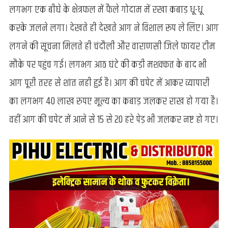
में
लगभग एक बीघे के क्षेत्रफल में फैले गोदाम में रखा कबाड़ धू-धू
भीषण
करके जलने लगा। देखते ही देखते आग ने विशाल रूप ले लिए। आग
लगी
आग,
लगने की सूचना मिलते ही चंदौली और वाराणसी जिले फायर टीम
हुआ
मौके पर पहुंच गई। लगभग आठ घंटे की कड़ी मशक्कत के बाद भी
लाखों
का
आग पूरी तरह से शांत नही हुई है। आग की चपेट में आकर व्यापारी
नुकसान
का लगभग 40 लाख रुपए मूल्य का कबाड़ जलकर राख हो गया है।
वहीं आग की चपेट में आने से 15 से 20 हरे पेड़ भी जलकर नष्ट हो गए।