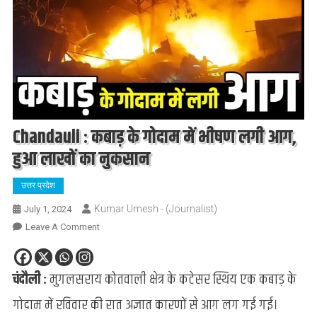
Chandauli : कबाड़ के गोदाम में भीषण लगी आग,
हुआ लाखों का नुकसान
उत्तर प्रदेश
Kumar Umesh - (Journalist)
July 1, 2024
On
Leave A Comment
Chandauli
:
चंदौली :
मुगलसराय कोतवाली क्षेत्र के कटेसर स्थिय एक कबाड़ के
कबाड़
के
गोदाम में रविवार की रात अज्ञात कारणों से आग लग गई गई।
गोदाम