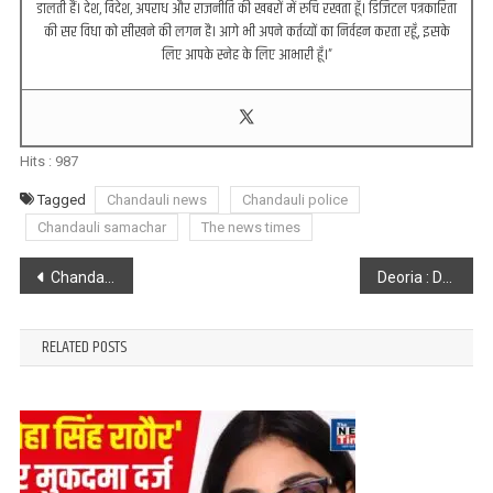
डालती हैं। देश, विदेश, अपराध और राजनीति की खबरों में रुचि रखता हूँ। डिजिटल पत्रकारिता
की सर विधा को सीखने की लगन है। आगे भी अपने कर्तव्यों का निर्वहन करता रहूँ, इसके
लिए आपके स्नेह के लिए आभारी हूँ।”
Hits :
987
Tagged
Chandauli news
Chandauli police
Chandauli samachar
The news times
Post
Chandauli : असदुद्दीन ओवैसी के “जय फिलिस्तीन” के नारे से लोगों में आक्रोश व्याप्त, लगे ओवैसी मुर्दाबाद के नारे
Deoria : DM का पुतला बनाकर अधिवक्ताओं ने निकाली शव यात्रा, हुए लामबंद
navigation
RELATED POSTS