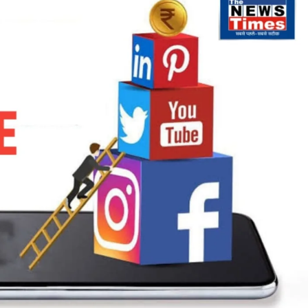
की
रफ्तार,
ट्रेनें
12-
14
घंटे
हुई
लेट