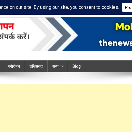
acy Policy
Disclaimer
ews chandauli
मनोरंजन
शख्सियत
अन्य
Blog