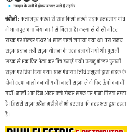
नाबदान
नबदान के पानी में होकर बाजार जाते हैं राहगीर
बनी
चंदौली :
कमालपुर कस्बा से सात किमी लम्बी सड़क रमरजाय गांव
सड़क,
कब
में धानापुर जमानिया मार्ग से मिलता हैं। कस्बा से दो सौ मीटर
बहुरेगे
सड़क पर बोल्डर पत्थर 14 साल पहले लगाया गया था। उस समय
दिन
डीयम
सड़क प्रधान मंत्री सड़क योजना के तहत बनायीं गयीं थी। पुरानी
साहब
सड़क से एक फिट ऊँचा कर पिच बनाई गयीं। परन्तु बोल्डर पुरानी
सड़क पर बिछा दिया गया। ग्राम पंचायत निधि जमुर्खा द्वारा सड़क के
दोनों तरफ नाली बनायीं गयीं। नाली सड़क से दो फिट ऊँची बनायीं
गयीं। नाली आए दिन ओवर फ्लो होकर सड़क पर पानी गिरता रहता
है। जिससे सड़क अप्रैल महीने में भी बरसात की तरह भरा हुआ रहता
हैं।