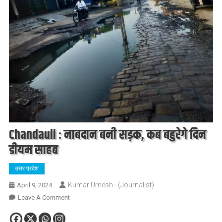
Chandauli : नाबदान बनी सड़क, कब बहुरेगे दिन
डीयम साहब
उत्तर प्रदेश
Kumar Umesh - (Journalist)
April 9, 2024
On
Leave A Comment
Chandauli
: