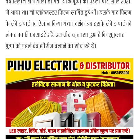
वर्ष रिलीज होने वाली है। बता दें कि पुष्पा का पहला पार्ट साल 2021
बनाना
में आया था। जो ब्लॉकबस्टर फ़िल्म साबित हुई थी। इसके बाद फिल्म
चाहते
थे
के सेकेंड पार्ट का ऐलान किया गया। दर्शक अब इसके सेकेंड पार्ट को
सुकुमार,
लेकर काफी एक्साइटेड हैं. इस बीच खुलासा हुआ है कि सुकुमार
डायरेक्टर
ने
पुष्पा को पहले वेब सीरीज बनाने का सोच रहे थे।
किया
था
खुलासा