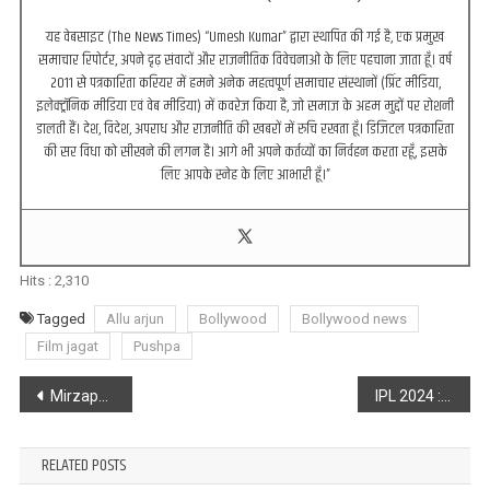
यह वेबसाइट (The News Times) “Umesh Kumar” द्वारा स्थापित की गई है, एक प्रमुख
समाचार रिपोर्टर, अपने दृढ़ संवादों और राजनीतिक विवेचनाओं के लिए पहचाना जाता हूँ। वर्ष
2011 से पत्रकारिता करियर में हमने अनेक महत्वपूर्ण समाचार संस्थानों (प्रिंट मीडिया,
इलेक्ट्रॉनिक मीडिया एवं वेब मीडिया) में कवरेज किया है, जो समाज के अहम मुद्दों पर रोशनी
डालती हैं। देश, विदेश, अपराध और राजनीति की खबरों में रुचि रखता हूँ। डिजिटल पत्रकारिता
की सर विधा को सीखने की लगन है। आगे भी अपने कर्तव्यों का निर्वहन करता रहूँ, इसके
लिए आपके स्नेह के लिए आभारी हूँ।”
Hits :
2,310
Tagged
Allu arjun
Bollywood
Bollywood news
Film jagat
Pushpa
Post
Mirzapur : अल्ट्रासाउंड टेक्नीशियन का सर कूच कर हत्या,पुलिस जांच में जुटी
IPL 2024 : कोलकाता नाइट राइडर्स की टीम में हुआ बड़ा बदलाव, इस श्रीलंकाई गेंदबाज को बनाया हिस्सा
navigation
RELATED POSTS